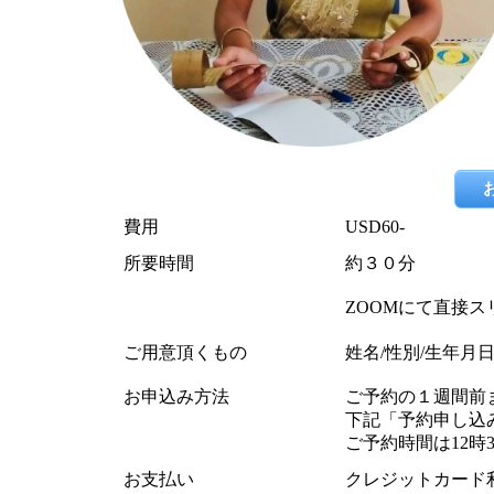
費用
USD60-
所要時間
約３０分
ZOOMにて直接ス
ご用意頂くもの
姓名/性別/生年月
お申込み方法
ご予約の１週間前
下記「予約申し込
ご予約時間は12時
お支払い
クレジットカード