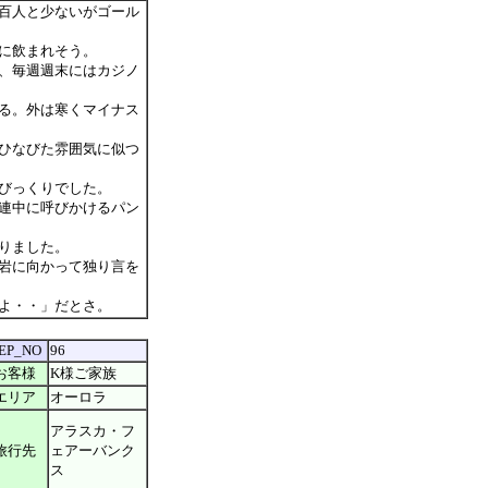
百人と少ないがゴール
に飲まれそう。
、毎週週末にはカジノ
る。外は寒くマイナス
ひなびた雰囲気に似つ
びっくりでした。
連中に呼びかけるパン
りました。
岩に向かって独り言を
よ・・」だとさ。
EP_NO
96
お客様
K様ご家族
エリア
オーロラ
アラスカ・フ
旅行先
ェアーバンク
ス