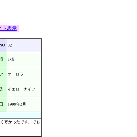
スト表示
NO
32
様
T様
ア
オーロラ
先
イエローナイフ
日
1999年2月
っく寒かったです。でも