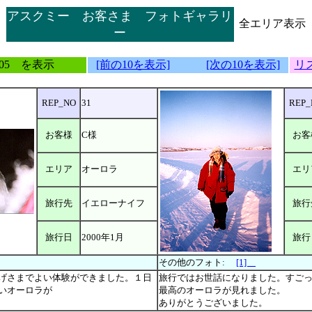
アスクミー お客さま フォトギャラリ
全エリア表示
ー
-105 を表示
[前の10を表示]
[次の10を表示]
リ
REP_NO
31
REP_
お客様
C様
お客
エリア
オーロラ
エリ
旅行先
イエローナイフ
旅行
旅行日
2000年1月
旅行
その他のフォト:
[1]
げさまでよい体験ができました。１日
旅行ではお世話になりました。すご
いオーロラが
最高のオーロラが見れました。
ありがとうございました。