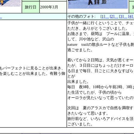
旅行日
2000年3月
]
その他のフォト:
[1]
[2]
[3]
[4
子供が一緒に行くということで、チェ
ただき、ありがとうございました。
お陰さまで、昼間は プールに温泉、
して、川や池など、沢山の
nature trailの散歩ルートなど子
過ごせました。
着いてから２日間は、天気が悪くオー
たが、３日目にはちょっとだけオーロ
もパーフェクトに見ることが出来き、
る日まで毎日、日ごとに大きなすばら
を楽しむことが出来ました。有難う御
とが
出来ました。
毎日 夜9時、10時から午前2時、3
た生活でしたが、子供の頃から
オーロラが見たいなって思っていたの
次回は 夏のアラスカで自然を満喫す
きたいなって思います。
旅行前など、いろいろアドバイスを頂
ございました。