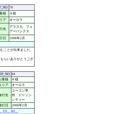
P_NO
78
客様
Ａ様
リア
オーロラ
アラスカ フェ
行先
アーバンクス
行日
1998年2月
しむことが出来ました。
てもらいありがとうござ
EP_NO
84
お客様
Ｋ様
エリア
オーロラ
ユーコン準
旅行先
州 ドーソン
シティー
旅行日
2000年2月
]
[5]
[6]