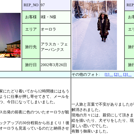
REP_NO
97
REP
お客様
I様・N様
お
エリア
オーロラ
エ
アラスカ・フェ
旅行先
旅
アーバンクス
旅行日
2002年3月26日
旅
その他のフォト:
[1]
[2]
[3]
家にたどり着いてから12時間後にはもう
ように仕事が押し寄せてきて、メールを
つ、今日になってしまいました。
一人旅と言葉で不安がありましたが
解消されました。
ス出発の前夜に色のついたオーロラが観
現地の方々には、親切にして頂きま
絵を描いたり、犬ぞりをしたり、現
ックアップの30分程前から出まくり！後
楽しい思いででした。
オーロラも見送っているのだと納得させ
有難う御座いました。