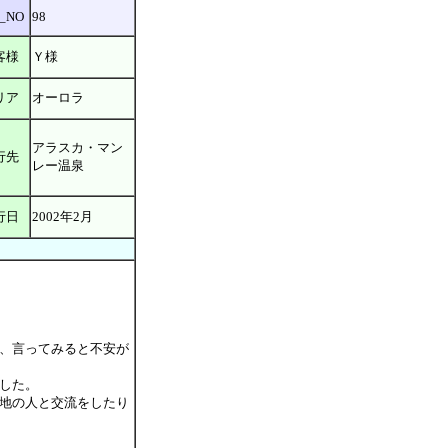
_NO
98
客様
Ｙ様
リア
オーロラ
アラスカ・マン
行先
レー温泉
行日
2002年2月
、言ってみると不安が
した。
地の人と交流をしたり