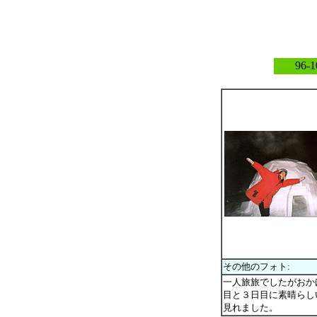
96
その他のフォト:
一人旅旅でしたがおか
目と３日目に素晴らし
見れました。