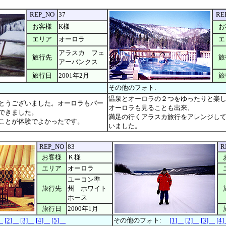
REP_NO
37
RE
お客様
K様
お
エリア
オーロラ
エ
アラスカ フェ
旅行先
旅
アーバンクス
旅行日
2001年2月
旅
その他のフォト:
温泉とオーロラの２つをゆったりと楽
とうございました。オーロラもパー
オーロラも見ることも出来、
できました。
満足の行くアラスカ旅行をアレンジし
ことが体験でよかったです。
いました。
REP_NO
83
R
お客様
Ｋ様
エリア
オーロラ
ユーコン準
旅行先
州 ホワイト
ホース
旅行日
2000年1月
]
[2]
[3]
[4]
[5]
その他のフォト:
[1]
[2]
[3]
[4