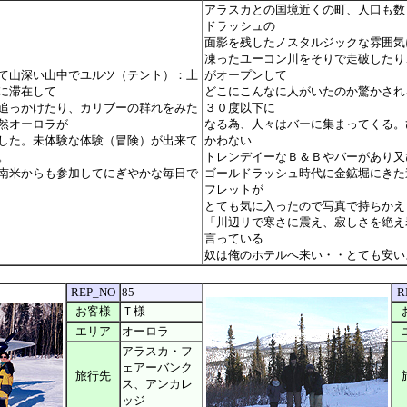
アラスカとの国境近くの町、人口も数
ドラッシュの
面影を残したノスタルジックな雰囲気
凍ったユーコン川をそりで走破したり
て山深い山中でユルツ（テント）：上
がオープンして
に滞在して
どこにこんなに人がいたのか驚かされ
追っかけたり、カリブーの群れをみた
３０度以下に
然オーロラが
なる為、人々はバーに集まってくる。
した。未体験な体験（冒険）が出来て
かわない
。
トレンデイーなＢ＆Ｂやバーがあり又
南米からも参加してにぎやかな毎日で
ゴールドラッシュ時代に金鉱堀にきた
フレットが
とても気に入ったので写真で持ちかえ
「川辺リで寒さに震え、寂しさを絶え
言っている
奴は俺のホテルへ来い・・とても安い
REP_NO
85
R
お客様
Ｔ様
エリア
オーロラ
アラスカ・フ
ェアーバンク
旅行先
ス、アンカレ
ッジ