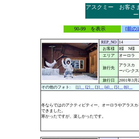
アスクミー お客さ
ー
90-99 を表示
[前の
REP_NO
14
お客様
I様 N様
エリア
オーロラ
アラスカ 
旅行先
ーバンクス
旅行日
2001年3月
その他のフォト:
[1]
[2]
[3]
[4]
[5]
[6]
冬ならではのアクティビティー、オーロラやアラスカ
できました。
寒かったですが、楽しかったです。