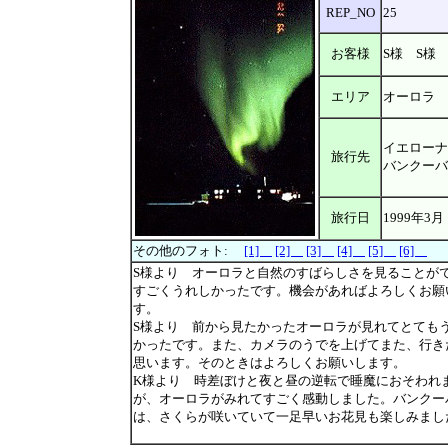
REP_NO
25
お客様
S様 S様
エリア
オーロラ
イエロー
旅行先
バンクーバ
旅行日
1999年3月
その他のフォト:
[1]
[2]
[3]
[4]
[5]
[6]
S様より オーロラと自然のすばらしさを見ることが
すごくうれしかったです。機会があればよろしくお願
す。
S様より 前から見たかったオーロラが見れてとても
かったです。また、カメラのうでを上げてまた、行き
思います。そのときはよろしくお願いします。
K様より 時差ぼけと夜と昼の逆転で睡魔におそわれ
が、オーロラがみれてすごく感動しました。バンクー
は、さくらが咲いていて一足早いお花見も楽しみまし