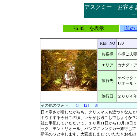
アスクミー お客さ
ー
76-85 を表示
[前の
REP_NO
130
お客様
Ｓ様ご夫
エリア
カナダ・
ケベック
旅行先
リオール
旅行日
２００４
その他のフォト:
[1]
[2]
[3]
日々寒さが増しながらも、クリスマスも近づきなんと
キウキする今日この頃、いかがお過ごしでしょうか？
社に手配していただいて、１０月11日から10月18日
ック、モントリオール、バンフにレンタカー旅行して
新潟のＳと申します。大変楽しませていただきお礼の