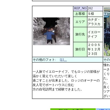
REP_NO
202
お客様
Ｓ様
カナダ・
エリア
アラスカ
イエロー
旅行先
ナイフ
２００５
旅行日
年１２月
２３日
その他のフォト:
[1]
そ
憧れ
ーさ
一人旅でイエローナイフ。でもロッジの皆様が
くり
温かく迎えていただいて楽しく
た。
過ごすことが出来ました。ロッジのオーナーの
た。
友人宅でボートハウスに住む
良く
方の自宅訪問まで経験できました。
ツア
ざい