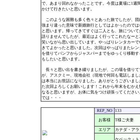
で、あまり回れなかったことです。今度は夏場に1週
かけて行きたいと思います。
このような困難も多く色々とあった旅でしたが、団
強まり違った意味で新婚旅行としてはよかったのでは
と思います。帰ってきてすぐは二人とも、旅について
語りませんでしたが、最近はよく行ってこれたなーと
笑いながら思い出しています。やっぱりレンタカーで
きてよかったと思いました。次回はやっぱりまたレン
を借りてバンフからジャスパーまでをゆっくり移動す
もしたいと思います。
長々と思い出を書き綴りましたが、この場を借りて
が、アスクミー、現地会社（現地で何回も電話しまし
は本当にお世話になりました。ありがとうございまし
た次回よろしくお願いします！これから年末をむかえ
なると思いますが、お体に気をつけ頑張ってください
では・・・
REP_NO
133
お客様
T様ご夫妻
エリア
カナダ・アラ
ケベック・ト