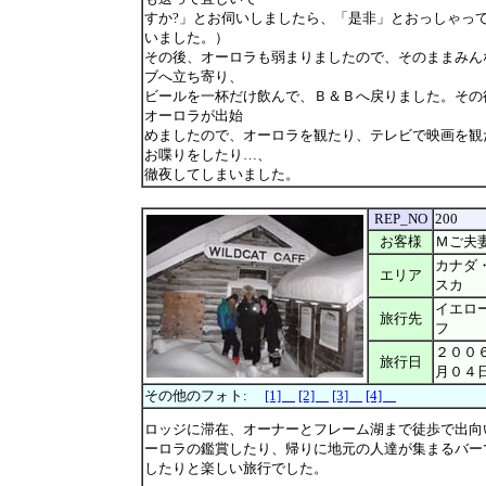
すか?」とお伺いしましたら、「是非」とおっしゃっ
いました。）
その後、オーロラも弱まりましたので、そのままみん
ブへ立ち寄り、
ビールを一杯だけ飲んで、Ｂ＆Ｂへ戻りました。その
オーロラが出始
めましたので、オーロラを観たり、テレビで映画を観
お喋りをしたり…、
徹夜してしまいました。
REP_NO
200
お客様
Ｍご夫
カナダ
エリア
スカ
イエロ
旅行先
フ
２００
旅行日
月０４
その他のフォト:
[1]
[2]
[3]
[4]
ロッジに滞在、オーナーとフレーム湖まで徒歩で出向
ーロラの鑑賞したり、帰りに地元の人達が集まるバー
したりと楽しい旅行でした。