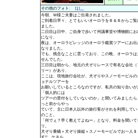
その他のフォト:
[1]
今朝、Ｍ様ご夫妻はご出発されました。
ご到着日早々、とてもいいオーロラをＢ＆Ｂからご覧
ました。
二日目は日中、ご自身で歩いて州議事堂や博物館にお
になり、
夜は、オーロラビレッジのオーロラ鑑賞ツアーにお出
なりました。
でも、残念なことに雲っており、この晩、オーロラは
せんでした。
三日目は朝から、地元の犬ぞりレースで有名な会社（
リー）があり、
ここは、現地旅行会社が、犬ぞりやスノーモービルの
ョナルツアーを
お願いしているところなのですが、私共の知り合いが
「個人的には
ツアーの受付をしていないのか」と聞いてみましたら
っと前からやっ
ていて、主に日本人以外の旅行客がそれを利用してい
のこと。
「何でぇ？早く教えてよねー」となり、料金を聞いて
リ。
犬ぞり乗橇＋犬ぞり操縦＋スノーモービルでお一人＄
す!! ケネル