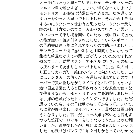
オールに戻ろうと思っていましたが、モンモラシーの
レルアン島で遊びすぎてしまい、遅くなってしまいま
モントリオール市街で渋滞に巻き込まれ、なお遅くな
タカーをやっとの思いで返しました。それからホテル
するのにタクシーを使おうと思ったら、タクシー乗り
蛇の列。仕方ないのでローカルバスで行こうと思い、
カウンターで乗り場を聞いていたら、横に置いてあっ
の鞄が無い！置き引きされました。幸いパスポート、
の予約書は違う鞄に入れてあったので助かりました。
モンモラシーの滝で思い出にと１時間ぐらいかかって
集めた綺麗なかえでの葉っぱが入っていたのでそれが
残念でした。結局タクシーでホテルに行き、その夜は
も疲れきってあまりしゃべりませんでした。次の日、
り直してカルガリー経由でバンフに向かいました。こ
にはレンタカーの借りかたも運転も慣れていたので、
ーパーで買い物しながらスイスイとバンフに向かいま
途中国立公園に入ると圧倒されるような景色で色々な
で停まりながら、ゆっくりドライブを満喫しました。
は、嫁の念願だったトレッキングへ行きました。ただ
思っていたら、その日は朝から３℃から５℃。歩いて
ちに雪が降り出し、積りだし・・・。最後には雪山登
うになりました。言いだしっぺの嫁は寒いとも言えず
つった笑顔で「ロッキーらしくなってきた」とやせ我
いました。過酷でしたが、思い出に残るよいトレッキ
した。心残りはバンフで１泊２日しかとっていなかっ