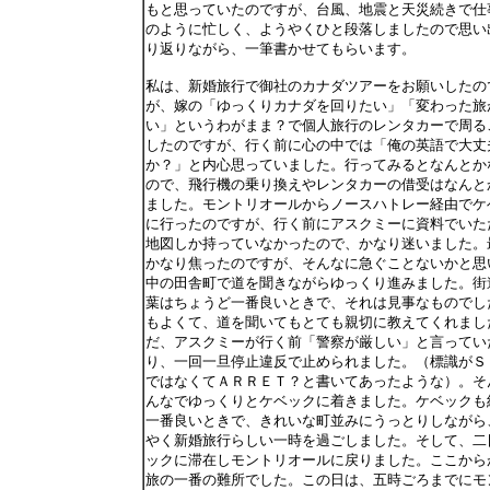
もと思っていたのですが、台風、地震と天災続きで仕
のように忙しく、ようやくひと段落しましたので思い
り返りながら、一筆書かせてもらいます。
私は、新婚旅行で御社のカナダツアーをお願いしたの
が、嫁の「ゆっくりカナダを回りたい」「変わった旅
い」というわがまま？で個人旅行のレンタカーで周る
したのですが、行く前に心の中では「俺の英語で大丈
か？」と内心思っていました。行ってみるとなんとか
ので、飛行機の乗り換えやレンタカーの借受はなんと
ました。モントリオールからノースハトレー経由でケ
に行ったのですが、行く前にアスクミーに資料でいた
地図しか持っていなかったので、かなり迷いました。
かなり焦ったのですが、そんなに急ぐことないかと思
中の田舎町で道を聞きながらゆっくり進みました。街
葉はちょうど一番良いときで、それは見事なものでし
もよくて、道を聞いてもとても親切に教えてくれまし
だ、アスクミーが行く前「警察が厳しい」と言ってい
り、一回一旦停止違反で止められました。（標識がＳ
ではなくてＡＲＲＥＴ？と書いてあったような）。そ
んなでゆっくりとケベックに着きました。ケベックも
一番良いときで、きれいな町並みにうっとりしながら
やく新婚旅行らしい一時を過ごしました。そして、二
ックに滞在しモントリオールに戻りました。ここから
旅の一番の難所でした。この日は、五時ごろまでにモ