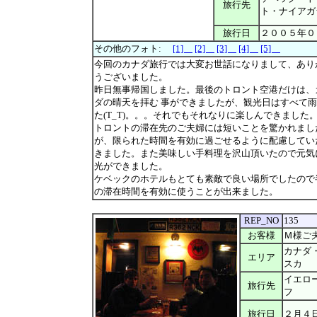
旅行先
ト・ナイアガ
旅行日
２００５年０
その他のフォト:
[1]
[2]
[3]
[4]
[5]
今回のカナダ旅行では大変お世話になりまして、あり
うございました。
昨日無事帰国しました。最後のトロント空港だけは、
ダの晴天を拝む 事ができましたが、観光日はすべて
た(T_T)。。。それでもそれなりに楽しんできました
トロントの滞在先のご夫婦には短いことを驚かれまし
が、限られた時間を有効に過ごせるように配慮してい
きました。また美味しい手料理を沢山頂いたので元気
光ができました。
ケベックのホテルもとても素敵で良い場所でしたので
の滞在時間を有効に使うことが出来ました。
REP_NO
135
お客様
Ｍ様ご
カナダ
エリア
スカ
イエロ
旅行先
フ
旅行日
２月４