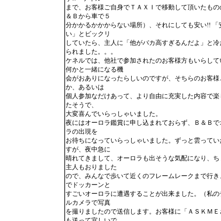
まで、お客様ご自身でＴＡＸＩで移動して頂いたもの
＆Ｂから車で５
分かかるかかからない場所）、それにしても安い!! 「
い」とビックリ
していたら、主人に「他がバカ高すぎるんだよ」と冷
られました。。。
ケネルでは、他社で参加されたのお客様方もいらして
何かと一緒になる機
会がおありになったらしいのですが、そちらのお客様
か、あるいは
個人参加なだけあって、より自由に充実した内容で楽
たそうで、
大変喜んでいらっしゃいました。
夜にはオーロラ鑑賞に申し込まれておらず、Ｂ＆Ｂで
ラの出現を
お待ちになっていらっしゃいました。ずっと雲ってい
すが、夜中急に
晴れてきまして、オーロラも出そうな気配になり、ち
主人もおりました
ので、みんなで歩いて近くのフレームレークまで行き
でドッカーンと
すごいオーロラに遭遇することが出来ました。（私の
ルカメラで写真
を撮りましたので送信します。お客様に「ＡＳＫＭＥ
も送って宜しいで