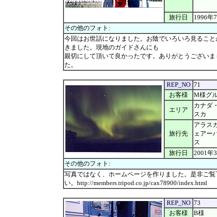
旅行日
1996年
その他のフォト:
今回はお世話になりました。お陰でいろいろ見ること
きました。現地のガイドさんにも
親切にして頂いて良かったです。ありがとうございま
た。
REP_NO
71
お客様
M様グ
カナダ
エリア
スカ
アラス
旅行先
ェアー
ス
旅行日
2001年
その他のフォト:
写真ではなく、ホームページを作りました。是非ご覧
い。http://members.tripod.co.jp/cax78900/index.html
REP_NO
73
お客様
B様