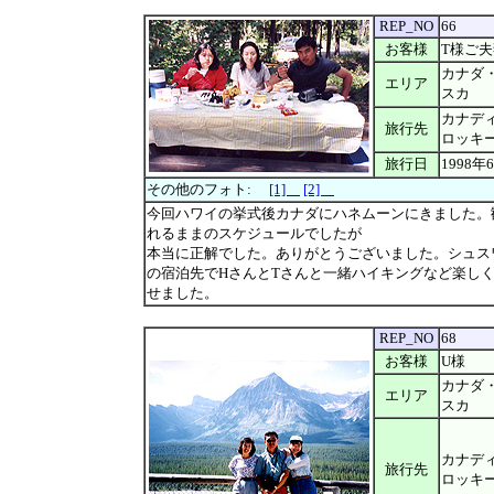
REP_NO
66
お客様
T様ご夫
カナダ
エリア
スカ
カナデ
旅行先
ロッキ
旅行日
1998年
その他のフォト:
[1]
[2]
今回ハワイの挙式後カナダにハネムーンにきました。
れるままのスケジュールでしたが
本当に正解でした。ありがとうございました。シュス
の宿泊先でHさんとTさんと一緒ハイキングなど楽し
せました。
REP_NO
68
お客様
U様
カナダ
エリア
スカ
カナデ
旅行先
ロッキ