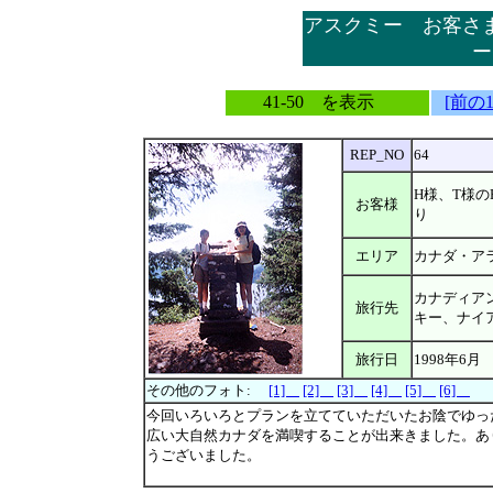
アスクミー お客さ
ー
41-50 を表示
[前の
REP_NO
64
H様、T様の
お客様
り
エリア
カナダ・ア
カナディア
旅行先
キー、ナイ
旅行日
1998年6月
その他のフォト:
[1]
[2]
[3]
[4]
[5]
[6]
今回いろいろとプランを立てていただいたお陰でゆっ
広い大自然カナダを満喫することが出来きました。あ
うございました。