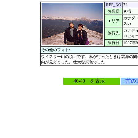
REP_NO
72
お客様
Ｋ様
カナダ
エリア
スカ
カナデ
旅行先
ロッキ
旅行日
1997年
その他のフォト:
ウイスラー山の頂上です。私が行ったときは雲海の間
内が見えました。壮大な景色でした
40-49 を表示
[前の