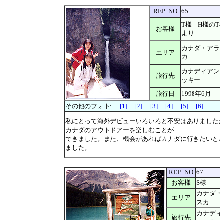
REP_NO
65
T様 H様のT
お客様
より
カナダ・アラ
エリア
カ
カナディアン
旅行先
ッキー
旅行日
1998年6月
その他のフォト:
[1]
[2]
[3]
[4]
[5]
[6]
私にとって海外デビューいろいろと不安はありました
カナダのアウトドアーを楽しむことが
できました。また、機会があればカナダに行きたいと
ました。
REP_NO
67
お客様
S様
カナダ
エリア
スカ
カナデ
旅行先