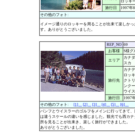
ロッキ
旅行日
1997年
その他のフォト:
イメージ通りのロッキーを周ることが出来て楽しかっ
す。ありがとうございました。
REP_NO
69
お客様
S様グ
カナ
エリア
スカ
カナ
ロッ
旅行先
クト
ンク
ウイ
旅行日
1997
その他のフォト:
[1]
[2]
[3]
[4]
[5]
[6]
バンフとウイスラーのゴルフをメインに行ってきて、
は違うスケールの違いを感じました。観光でも西カナ
所を見ることが出来き、楽しく旅行ができました。
ありがとうございました。