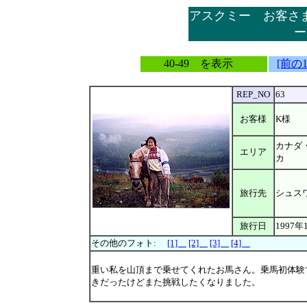
アスクミー お客さ
ー
40-49 を表示
[前の
REP_NO
63
お客様
K様
カナダ
エリア
カ
旅行先
シュス
旅行日
1997年
その他のフォト:
[1]
[2]
[3]
[4]
重い私を山頂まで乗せてくれたお馬さん。乗馬初体験
きだったけどまた挑戦したくなりました。