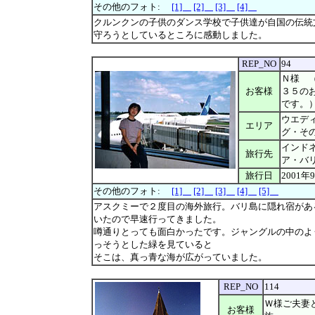
その他のフォト:
[1]
[2]
[3]
[4]
クルンクンの子供のダンス学校で子供達が自国の伝統
守ろうとしているところに感動しました。
REP_NO
94
Ｎ様 （
お客様
３５の
です。
ウエデ
エリア
グ・そ
インド
旅行先
ア・バ
旅行日
2001年
その他のフォト:
[1]
[2]
[3]
[4]
[5]
アスクミーで２度目の海外旅行。バリ島に隠れ宿があ
いたので早速行ってきました。
噂通りとっても面白かったです。ジャングルの中のよ
っそうとした緑を見ていると
そこは、真っ青な海が広がっていました。
REP_NO
114
Ｗ様ご夫妻
お客様