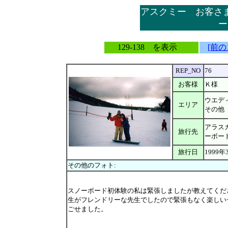
アスクミー お客さ
ー
129-138 を表示
[前の
REP_NO
76
お客様
Ｋ様
ウエデ
エリア
その他
アラス
旅行先
ーボー
旅行日
1999年
その他のフォト:
スノーボード初体験の私は緊張しましたが教えてくだ
生がフレンドリーな先生でしたので緊張もなく楽しい
ごせました。