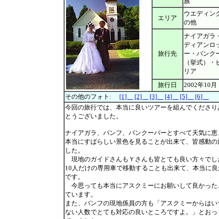
族
ウエディン
エリア
の他
ナイアガラ
ディアンロ
旅行先
ー・バンク
（挙式）・
リア
旅行日
2002年10月
その他のフォト:
[1]
[2]
[3]
[4]
[5]
[6]
今回の旅行では、本当に良いツアーを組んでくださり
とうございました。
ナイアガラ、バンフ、バンクーバーとすべて天気に恵
本当にすばらしい景色を見ることが出来て、皆感動の
した。
現地のガイドさんもＹさんも皆とても良い方々でし
10人だけの専用車で移動することも出来て、本当に良
です。
今思っても本当にアスクミーにお願いして良かった
ています。
また、バンフの現地係員の方も「アスクミーからはい
ない人数でとても対応の良いところですよ。」とおっ