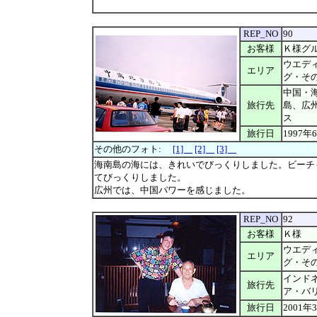
REP_NO
90
お客様
Ｋ様グ
ウエデ
エリア
グ・そ
中国・
旅行先
島、広
ス
旅行日
1997年
その他のフォト:
[1]
[2]
[3]
海南島の海には、きれいでびっくりしました。ビーチ
てびっくりしました。
広州では、中国パワーを感じました。
REP_NO
92
お客様
Ｋ様
ウエデ
エリア
グ・そ
インド
旅行先
ア・バ
旅行日
2001年