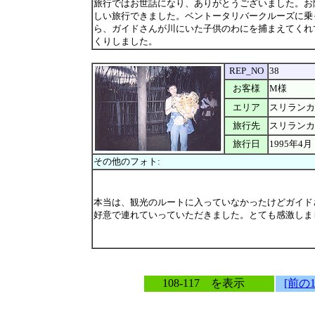
旅行ではお世話になり、ありがとうございました。お
しい旅行できました。ベントータリバークルーズに乗
ら、ガイドさんが川にいた子供のわにを捕まえてくれ
くりしました。
REP_NO
38
お客様
M様
エリア
スリランカ
旅行先
スリランカ
旅行日
1995年4月
その他のフォト:
本当は、観光のルートに入っていなかったけどガイド
好意で連れていっていただきました。とても感激しま
108-117 を表示
[前の