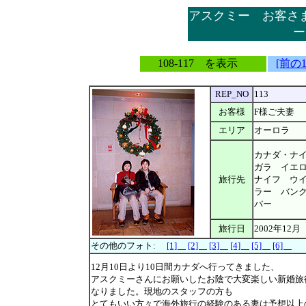
アスクミー お客さ
ー
108-117 を表示
[前の
REP_NO
113
お客様
F様ご夫妻
エリア
オーロラ
カナダ・ナ
ガラ イエ
旅行先
ナイフ ウ
ラー バン
バー
旅行日
2002年12月
その他のフォト:
[1]
[2]
[3]
[4]
[5]
[6]
12月10日より10日間カナダへ行ってきました、
アスクミーさんにお願いしたお陰で大変楽しい新婚旅
なりました。現地のスタッフの方も
とてもいい方々で海外旅行の経験のある妻は予想以上