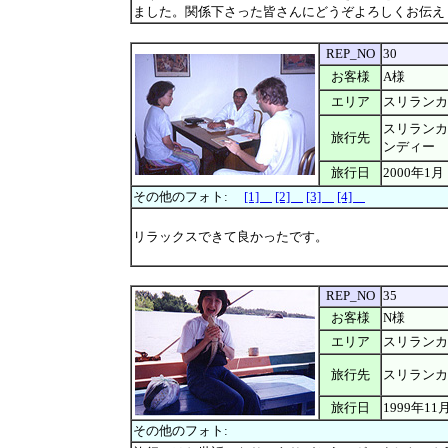
ました。関係下さった皆さんにどうぞよろしくお伝え
REP_NO
30
お客様
A様
エリア
スリランカ
スリランカ
旅行先
ンディー
旅行日
2000年1月
その他のフォト:
[1]
[2]
[3]
[4]
リラックスできて良かったです。
REP_NO
35
お客様
N様
エリア
スリランカ
旅行先
スリランカ
旅行日
1999年11
その他のフォト: