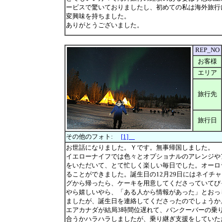
ービスで驚いておりましたし、初めての私は海外旅行
変興味を持ちました。
ありがとうございました。
REP_NO
お客様
エリア
旅行先
旅行日
その他のフォト:
[1]
お世話になりました。Ｙです。無事帰国しました。
イエローナイフでは色々とオプショナルのアレンジや
をいただいて、とて忙しく楽しい毎日でした。オーロ
ることができました。誕生日の12月29日にはネイチ
グから帰ったら、ケーキを用意してくださっていてび
やら嬉しいやら、「ある人から情報があった」とおっ
ましたが、誕生日を連絡してくださったのでしょうか
エアカナダが結局3時間位遅れて、バンクーバーの乗
合うかハラハラしましたが、乗り継ぎ支援をしていた